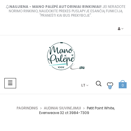
NAUJIENA - MANO PALĖPĖ AUTORINIAI RINKINIAI!
JEI NERADOTE
NORIMO RINKINIO, NAUDOKITE PREKĖS PUSLAPYJE ESANČIĄ FUNKCIJĄ
"PRANEŠTI KAI BUS PREKYBOJE".
Toggle
☰
LT
0
navigation
0
PAGRINDINIS
AUDINIAI SIUVINĖJIMUI
Petit Point White,
Evenweave 32 ct 3984-7309