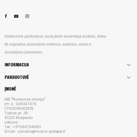
Elektroninė parduotuvė, kurią įkūrė siuvinėtoja kryželiu, teikia
tik orginalius siuvinėjimo rinkinius, audinius, siūlus ir
siuvinėjimo priemones.
INFORMACIJA

PARDUOTUVĖ

ĮMONĖ
MB "Plunksnos istorija"
Įm. k.: 306337479
LT100016062515
Taikos pr. 28
91220 Klaipėda
Lietuva
Tel.: +37060734550
Email.: sandra@mano-palepe.lt