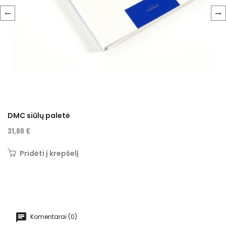
‹
›
DMC siūlų paletė
31,80 €
Pridėti į krepšelį
Komentarai (0)