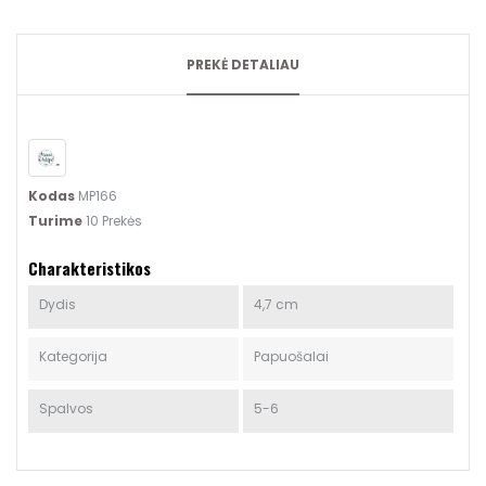
PREKĖ DETALIAU
Kodas
MP166
Turime
10 Prekės
Charakteristikos
Dydis
4,7 cm
Kategorija
Papuošalai
Spalvos
5-6