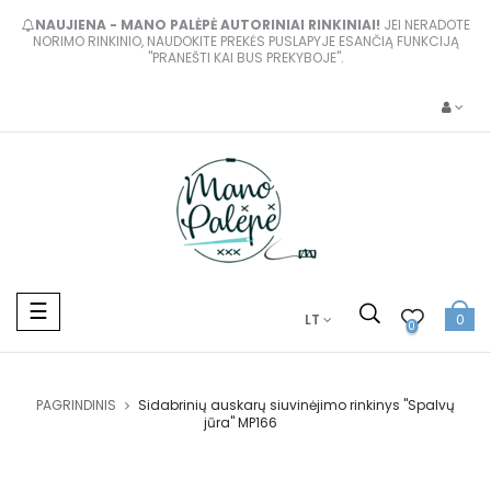
NAUJIENA - MANO PALĖPĖ AUTORINIAI RINKINIAI!
JEI NERADOTE
NORIMO RINKINIO, NAUDOKITE PREKĖS PUSLAPYJE ESANČIĄ FUNKCIJĄ
"PRANEŠTI KAI BUS PREKYBOJE".
Toggle
☰
LT
0
navigation
0
PAGRINDINIS
Sidabrinių auskarų siuvinėjimo rinkinys "Spalvų
jūra" MP166