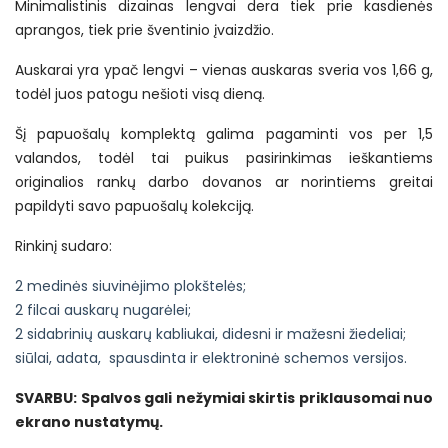
Minimalistinis dizainas lengvai dera tiek prie kasdienės
aprangos, tiek prie šventinio įvaizdžio.
Auskarai yra ypač lengvi – vienas auskaras sveria vos 1,66 g,
todėl juos patogu nešioti visą dieną.
Šį papuošalų komplektą galima pagaminti vos per 1,5
valandos, todėl tai puikus pasirinkimas ieškantiems
originalios rankų darbo dovanos ar norintiems greitai
papildyti savo papuošalų kolekciją.
Rinkinį sudaro:
2 medinės siuvinėjimo plokštelės;
2 filcai auskarų nugarėlei;
2 sidabrinių auskarų kabliukai, didesni ir mažesni žiedeliai;
siūlai, adata, spausdinta ir elektroninė schemos versijos.
SVARBU: Spalvos gali nežymiai skirtis priklausomai nuo
ekrano nustatymų.