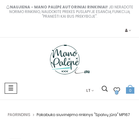
NAUJIENA - MANO PALĖPĖ AUTORINIAI RINKINIAI!
JEI NERADOTE
NORIMO RINKINIO, NAUDOKITE PREKĖS PUSLAPYJE ESANČIĄ FUNKCIJĄ
"PRANEŠTI KAI BUS PREKYBOJE".
Toggle
☰
LT
0
navigation
0
PAGRINDINIS
Pakabuko siuvinėjimo rinkinys "Spalvų jūra" MP167