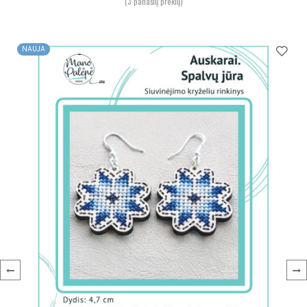
(3 panašių prekių)
NAUJA
‹
›