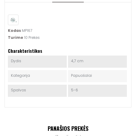
Kodas
MP167
Turime
10 Prekės
Charakteristikos
Dydis
4,7 cm
Kategorija
Papuošalai
Spalvos
5-6
PANAŠIOS PREKĖS