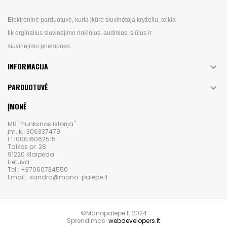
Elektroninė parduotuvė, kurią įkūrė siuvinėtoja kryželiu, teikia
tik orginalius siuvinėjimo rinkinius, audinius, siūlus ir
siuvinėjimo priemones.
INFORMACIJA

PARDUOTUVĖ

ĮMONĖ
MB "Plunksnos istorija"
Įm. k.: 306337479
LT100016062515
Taikos pr. 28
91220 Klaipėda
Lietuva
Tel.: +37060734550
Email.: sandra@mano-palepe.lt
©Manopalepe.lt 2024
Sprendimas:
webdevelopers.lt