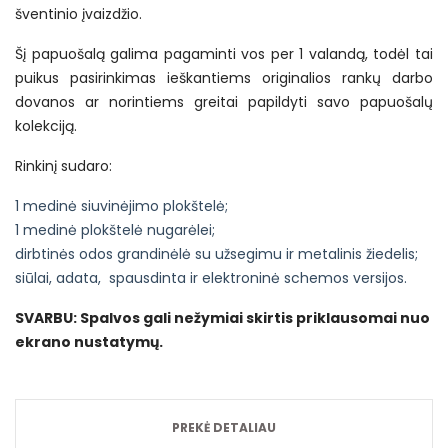
šventinio įvaizdžio.
Šį papuošalą galima pagaminti vos per 1 valandą, todėl tai
puikus pasirinkimas ieškantiems originalios rankų darbo
dovanos ar norintiems greitai papildyti savo papuošalų
kolekciją.
Rinkinį sudaro:
1 medinė siuvinėjimo plokštelė;
1 medinė plokštelė nugarėlei;
dirbtinės odos grandinėlė su užsegimu ir metalinis žiedelis;
siūlai, adata, spausdinta ir elektroninė schemos versijos.
SVARBU: Spalvos gali nežymiai skirtis priklausomai nuo
ekrano nustatymų.
PREKĖ DETALIAU