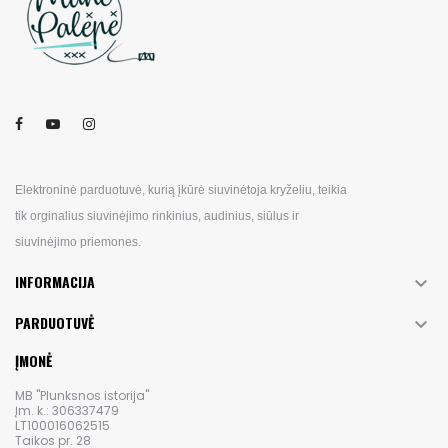
Elektroninė parduotuvė, kurią įkūrė siuvinėtoja kryželiu, teikia
tik orginalius siuvinėjimo rinkinius, audinius, siūlus ir
siuvinėjimo priemones.
INFORMACIJA

PARDUOTUVĖ

ĮMONĖ
MB "Plunksnos istorija"
Įm. k.: 306337479
LT100016062515
Taikos pr. 28