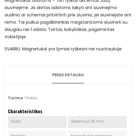
Magnetukas adatoms - itin ryškus akcentas Jūsų
siuvinėjime. Jis skirtas adatoms laikyti ant siuvinėjimo
audinio ar schemai pritvirtinti prie siuvinio, jei siuvinėjate ant
rėmo. Tai puikus pagalbininkas mėgstančioms siuvinėti su
daugiau nei 1 adata. Tvirtas, kokybiškas, pagamintas
Vokietijoje.
SVARBU: Magnetukai yra žymiai ryškesni nei nuotraukoje.
PREKĖ DETALIAU
Turime
1 Prekės
Charakteristikos
Dydis
Skersmuo 25 mm
Paskirtis
Magnetukai adatoms