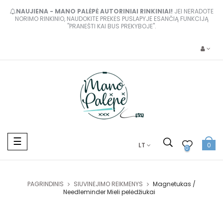
NAUJIENA - MANO PALĖPĖ AUTORINIAI RINKINIAI!
JEI NERADOTE
NORIMO RINKINIO, NAUDOKITE PREKĖS PUSLAPYJE ESANČIĄ FUNKCIJĄ
"PRANEŠTI KAI BUS PREKYBOJE".
Toggle
☰
LT
0
navigation
0
PAGRINDINIS
SIUVINĖJIMO REIKMENYS
Magnetukas /
Needleminder Mieli pelėdžiukai