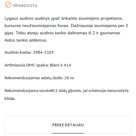

IŠPARDUOTA
Lygaus audimo audinys ypač tinkantis siuvinėjimo projektams,
kuriuose neužsiuvinėjamas fonas. Dažniausiai
siuvinėjama per 2
gijas. Tokiu atveju audinio tankis dalinamas iš 2 ir gaunamas
Aidos tankio atitikmuo.
Audinio kodas: 3984-1329
Artimiausia DMC spalva: Blanc ir 414
Rekomenduojamas adatų dydis: 26 nr.
Rekomenduojama siuvinėti 2 siūlų gijomis, jei schemoje nenurodyta
kitaip.
PREKĖ DETALIAU