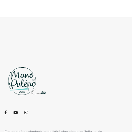
Elektroninė parduotuvė, kurią įkūrė siuvinėtoja kryželiu, teikia