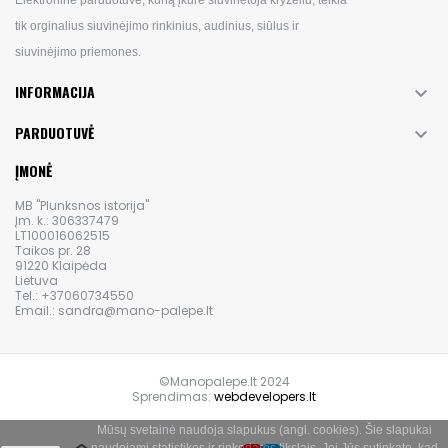
tik orginalius siuvinėjimo rinkinius, audinius, siūlus ir
siuvinėjimo priemones.
INFORMACIJA

PARDUOTUVĖ

ĮMONĖ
MB "Plunksnos istorija"
Įm. k.: 306337479
LT100016062515
Taikos pr. 28
91220 Klaipėda
Lietuva
Tel.: +37060734550
Email.: sandra@mano-palepe.lt
©Manopalepe.lt 2024
Sprendimas:
webdevelopers.lt
Mūsų svetainė naudoja slapukus (angl. cookies). Šie slapukai