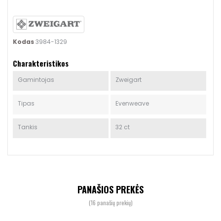
Kodas
3984-1329
Charakteristikos
Gamintojas
Zweigart
Tipas
Evenweave
Tankis
32 ct
PANAŠIOS PREKĖS
(16 panašių prekių)