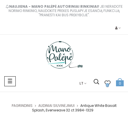
NAUJIENA - MANO PALĖPĖ AUTORINIAI RINKINIAI!
JEI NERADOTE
NORIMO RINKINIO, NAUDOKITE PREKĖS PUSLAPYJE ESANČIĄ FUNKCIJĄ
"PRANEŠTI KAI BUS PREKYBOJE".
Toggle
☰
LT
0
navigation
0
PAGRINDINIS
AUDINIAI SIUVINĖJIMUI
Antique White Basalt
Splash, Evenweave 32 ct 3984-1329