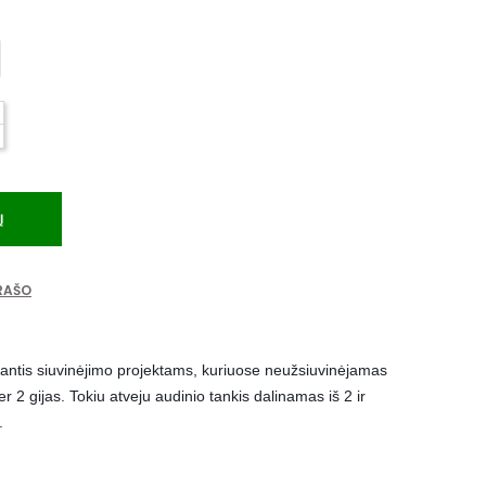
Į
ĄRAŠO
antis siuvinėjimo projektams, kuriuose neužsiuvinėjamas
 2 gijas. Tokiu atveju audinio tankis dalinamas iš 2 ir
.