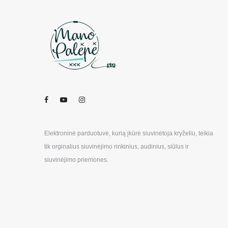
Elektroninė parduotuvė, kurią įkūrė siuvinėtoja kryželiu, teikia
tik orginalius siuvinėjimo rinkinius, audinius, siūlus ir
siuvinėjimo priemones.