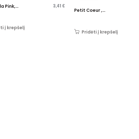
3,41 €
a Pink,
Petit Coeur ,
t...
Evenweave 32...
ti į krepšelį
Pridėti į krepšelį