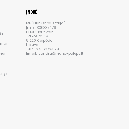
ĮMONĖ
MB "Plunksnos istorija"
Įm. k.: 306337479
LT100016062515
ės
Taikos pr. 28
91220 Klaipėda
ymai
Lietuva
Tel.: +37060734550
mui
Email.: sandra@mano-palepe.lt
i
menys