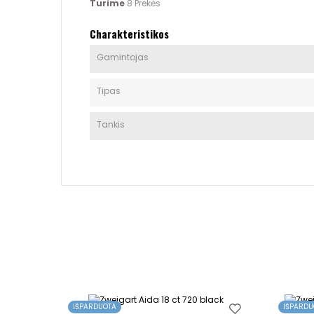
Turime
8 Prekės
Charakteristikos
Gamintojas
Tipas
Tankis
IŠPARDUOTA
IŠPARDU