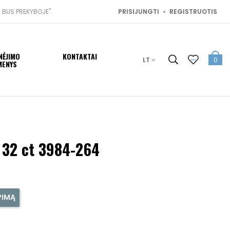
I BUS PREKYBOJE".
PRISIJUNGTI
REGISTRUOTIS
NĖJIMO
KONTAKTAI
LT
0
MENYS
 32 ct 3984-264
PIMĄ