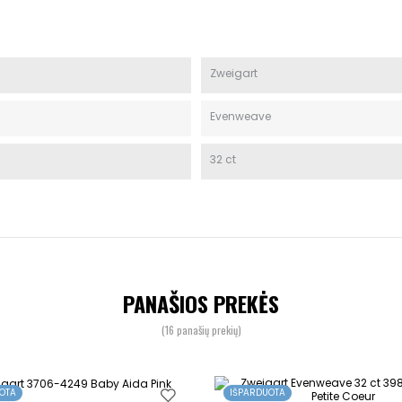
Zweigart
Evenweave
32 ct
PANAŠIOS PREKĖS
(16 panašių prekių)
OTA
IŠPARDUOTA