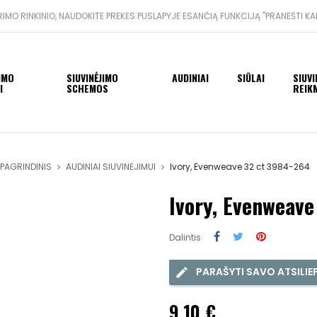
IMO RINKINIO, NAUDOKITE PREKĖS PUSLAPYJE ESANČIĄ FUNKCIJĄ "PRANEŠTI KA
JIMO
SIUVINĖJIMO
AUDINIAI
SIŪLAI
SIUVI
I
SCHEMOS
REIK
PAGRINDINIS
AUDINIAI SIUVINĖJIMUI
Ivory, Evenweave 32 ct 3984-264
Ivory, Evenweave
Dalintis
PARAŠYTI SAVO ATSILIE
9,10 €