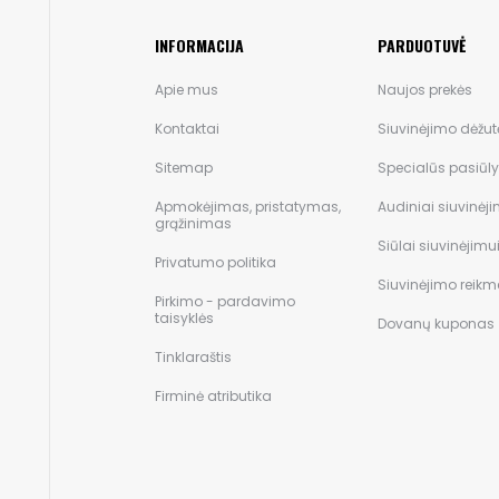
INFORMACIJA
PARDUOTUVĖ
Apie mus
Naujos prekės
Kontaktai
Siuvinėjimo dėžut
Sitemap
Specialūs pasiūl
Apmokėjimas, pristatymas,
Audiniai siuvinėji
grąžinimas
Siūlai siuvinėjimu
Privatumo politika
Siuvinėjimo reik
Pirkimo - pardavimo
taisyklės
Dovanų kuponas
Tinklaraštis
Firminė atributika