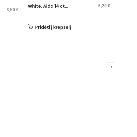
6,20 €
White, Aida 14 ct
8,50 €
Rise on 
3706-100
Grey,...
Pridėti į krepšelį
Pridė
›