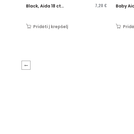
7,20 €
Black, Aida 18 ct
Baby Aid
3793-720
Aida 14 c
Pridėti į krepšelį
Pridė
‹