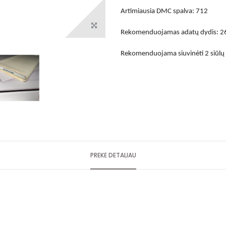
Artimiausia DMC spalva: 712
Rekomenduojamas adatų dydis: 26
Rekomenduojama siuvinėti 2 siūlų g
PREKĖ DETALIAU