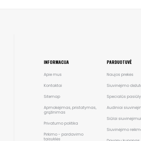
INFORMACIJA
PARDUOTUVĖ
Apie mus
Naujos prekės
Kontaktai
Siuvinėjimo dėžut
Sitemap
Specialūs pasiūl
Apmokėjimas, pristatymas,
Audiniai siuvinėji
grąžinimas
Siūlai siuvinėjimu
Privatumo politika
Siuvinėjimo reik
Pirkimo - pardavimo
taisyklės
Dovanų kuponas