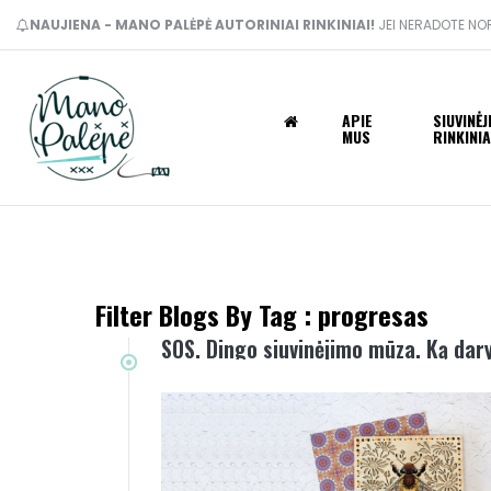
NAUJIENA - MANO PALĖPĖ AUTORINIAI RINKINIAI!
JEI NERADOTE NOR
APIE
SIUVINĖ
MUS
RINKINIA
Filter Blogs By Tag :
progresas
SOS. Dingo siuvinėjimo mūza. Ką dar