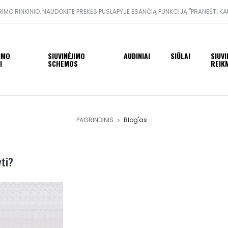
IMO RINKINIO, NAUDOKITE PREKĖS PUSLAPYJE ESANČIĄ FUNKCIJĄ "PRANEŠTI KA
JIMO
SIUVINĖJIMO
AUDINIAI
SIŪLAI
SIUVI
I
SCHEMOS
REIK
PAGRINDINIS
Blog'as
yti?