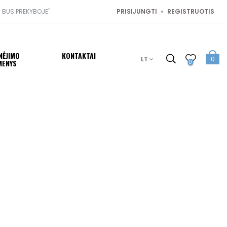
I BUS PREKYBOJE".
PRISIJUNGTI
REGISTRUOTIS
NĖJIMO
KONTAKTAI
LT
0
MENYS
0