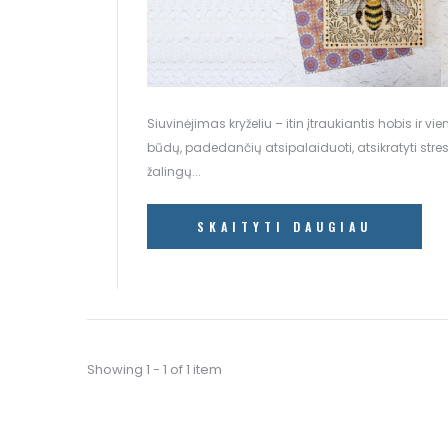
Siuvinėjimas kryželiu – itin įtraukiantis hobis ir vi
būdų, padedančių atsipalaiduoti, atsikratyti stres
žalingų...
SKAITYTI DAUGIAU
Showing 1 - 1 of 1 item