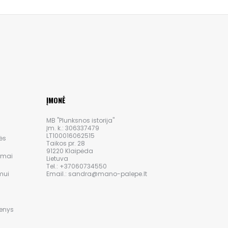
ĮMONĖ
MB "Plunksnos istorija"
Įm. k.: 306337479
LT100016062515
ės
Taikos pr. 28
91220 Klaipėda
ymai
Lietuva
Tel.: +37060734550
mui
Email.: sandra@mano-palepe.lt
i
menys