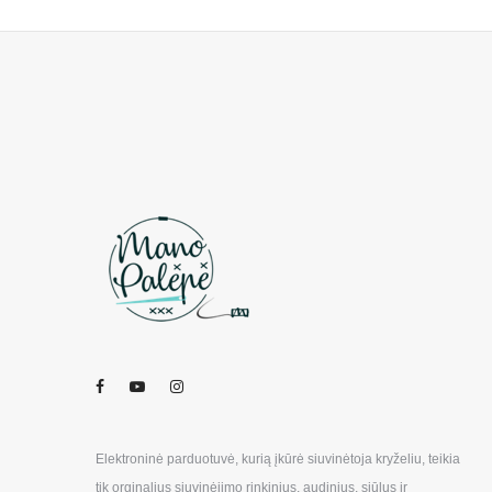
Elektroninė parduotuvė, kurią įkūrė siuvinėtoja kryželiu, teikia
tik orginalius siuvinėjimo rinkinius, audinius, siūlus ir