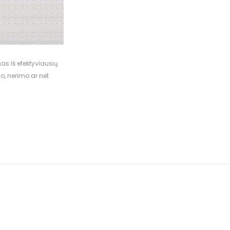
enas iš efektyviausių
o, nerimo ar net