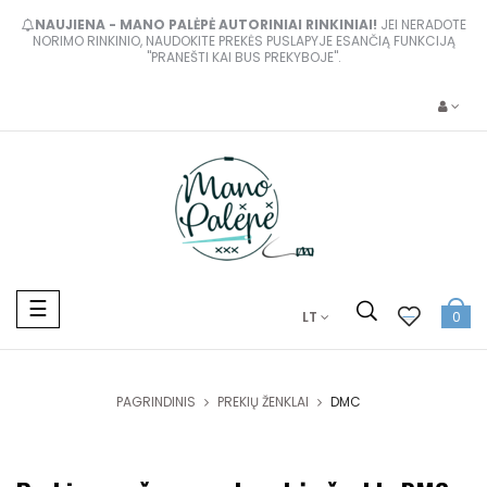
NAUJIENA - MANO PALĖPĖ AUTORINIAI RINKINIAI!
JEI NERADOTE
NORIMO RINKINIO, NAUDOKITE PREKĖS PUSLAPYJE ESANČIĄ FUNKCIJĄ
"PRANEŠTI KAI BUS PREKYBOJE".
Toggle
☰
LT
0
navigation
PAGRINDINIS
PREKIŲ ŽENKLAI
DMC