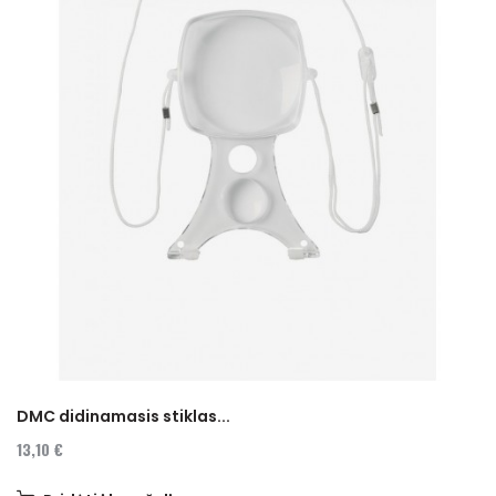
DMC didinamasis stiklas...
13,10 €