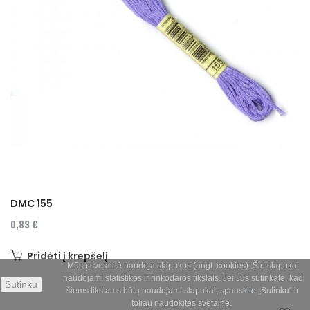
DMC 155
0,83 €
Pridėti į krepšelį
Mūsų svetainė naudoja slapukus (angl. cookies). Šie slapukai
naudojami statistikos ir rinkodaros tikslais. Jei Jūs sutinkate, kad
Sutinku
šiems tikslams būtų naudojami slapukai, spauskite „Sutinku“ ir
toliau naudokitės svetaine.