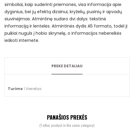
simboliai, kaip suderinti priemones, visa informacija apie
dygsnius, bei jų efektą dizainui, kryželių, pusinių ir apvadų
siuvinėjimas. Atmintinę sudaro dvi dalys: tekstinė
informaciją ir lentelės. Atmintinės dydis A5 formato, todėl ji
puikiai nuguls į hobio skrynelę, o informacijos nebereikės
ieškoti internete.
PREKĖ DETALIAU
Turime
1 Vienetas
PANAŠIOS PREKĖS
(1 other product in the same category)