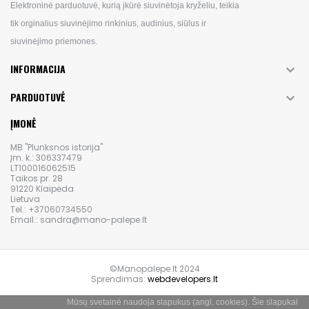
Elektroninė parduotuvė, kurią įkūrė siuvinėtoja kryželiu, teikia
tik orginalius siuvinėjimo rinkinius, audinius, siūlus ir
siuvinėjimo priemones.
INFORMACIJA

PARDUOTUVĖ

ĮMONĖ
MB "Plunksnos istorija"
Įm. k.: 306337479
LT100016062515
Taikos pr. 28
91220 Klaipėda
Lietuva
Tel.: +37060734550
Email.: sandra@mano-palepe.lt
©Manopalepe.lt 2024
Sprendimas:
webdevelopers.lt
Mūsų svetainė naudoja slapukus (angl. cookies). Šie slapukai