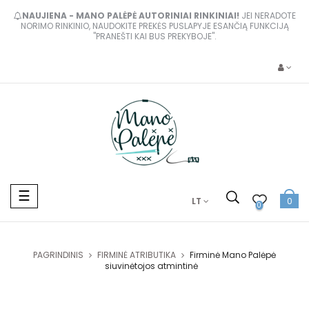
NAUJIENA - MANO PALĖPĖ AUTORINIAI RINKINIAI!
JEI NERADOTE
NORIMO RINKINIO, NAUDOKITE PREKĖS PUSLAPYJE ESANČIĄ FUNKCIJĄ
"PRANEŠTI KAI BUS PREKYBOJE".
Toggle
☰
LT
0
navigation
0
PAGRINDINIS
FIRMINĖ ATRIBUTIKA
Firminė Mano Palėpė
siuvinėtojos atmintinė