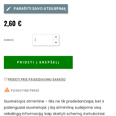
PARAŠYTI SAVO ATSILIEPIMĄ
2,60 €
KIEKIS
PRIDĖTI Į KREPŠELĮ
PRIDĖTI PRIE PAGEIDAVIMŲ SĄRAŠO

PASKUTINĖ PREKĖ
Siuvinėtojos atmintinė - tiks ne tik pradedančiajai, bet ir
pažengusiai siuvinėtojai. Į šią atmintinę sudėjome visą
reikalingą informaciją: kaip skaityti schemą, instrukciniai