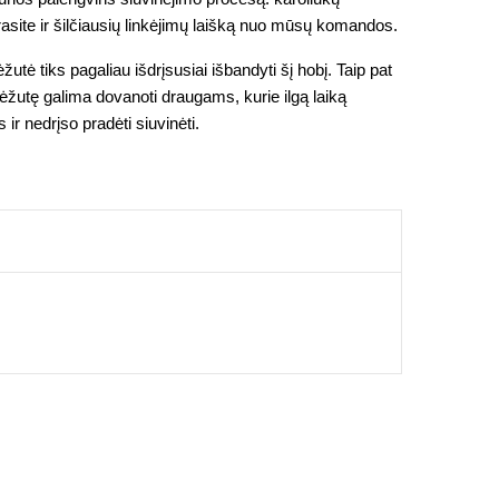
 rasite ir šilčiausių linkėjimų laišką nuo mūsų komandos.
utė tiks pagaliau išdrįsusiai išbandyti šį hobį. Taip pat 
dėžutę galima dovanoti draugams, kurie ilgą laiką 
 ir nedrįso pradėti siuvinėti.