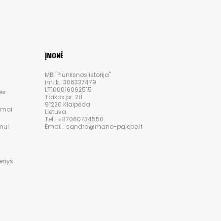
ĮMONĖ
MB "Plunksnos istorija"
Įm. k.: 306337479
LT100016062515
ės
Taikos pr. 28
91220 Klaipėda
ymai
Lietuva
Tel.: +37060734550
mui
Email.: sandra@mano-palepe.lt
i
menys