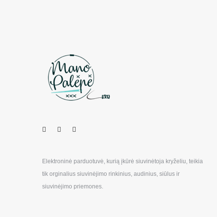
Elektroninė parduotuvė, kurią įkūrė siuvinėtoja kryželiu, teikia
tik orginalius siuvinėjimo rinkinius, audinius, siūlus ir
siuvinėjimo priemones.