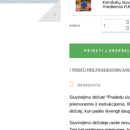
Karoliukų siuv
medienos FLK
KIEKIS
PRIDĖTI Į KREPŠEL
PRIDĖTI PRIE PAGEIDAVIMŲ SĄ

IŠPARDUOTA
Siuvinėjimo dėžutė “Pradedu siuvi
priemonėmis ir instrukcijomis. R
dėžutę, kuri padės išvengti dau
Siuvinėjimo dėžutėje rasite nesudėt
Taip pat pridėjome priemones, ku