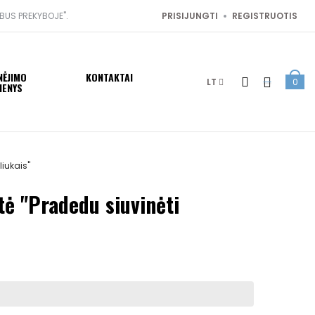
 BUS PREKYBOJE".
PRISIJUNGTI
REGISTRUOTIS
NĖJIMO
KONTAKTAI
LT
0
MENYS
liukais"
tė "Pradedu siuvinėti