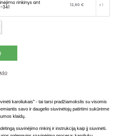
inėjimo rinkinys ant
12,90 €
x 1
-341
Į
RAŠO
nėti karoliukais” - tai tarsi pradžiamokslis su visomis 
emiantis savo ir daugelio siuvinėtojų patirtimi sukūrėme 
gumos klaidų.
ingą siuvinėjimo rinkinį ir instrukciją kaip jį siuvinėti. 
rios palengvins siuvinėjimo procesą: karoliukų 