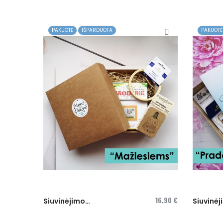
PAKUOTĖ
IŠPARDUOTA
PAKUOTĖ
16,90 €
Siuvinėjimo
Siuvinė
dėžutė...
dėžutė "