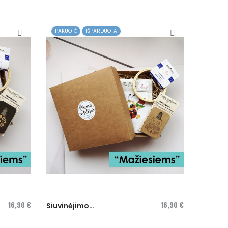
PAKUOTĖ
IŠPARDUOTA
16,90 €
16,90 €
Siuvinėjimo
dėžutė...