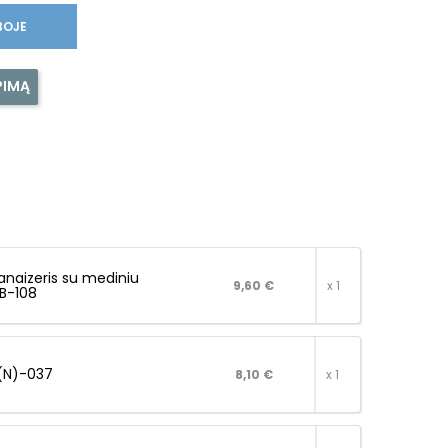
BOJE
PIMĄ
anaizeris su mediniu
9,60 €
x 1
ZB-108
B(N)-037
8,10 €
x 1