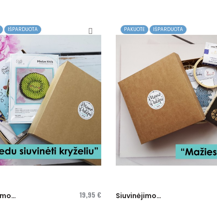
IŠPARDUOTA
PAKUOTĖ
IŠPARDUOTA
19,95 €
jimo
Siuvinėjimo
Pradedu...
dėžutė...