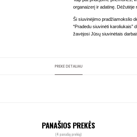
organaizerį ir adatinę. Dėžutėje
Ši siuvinėjimo pradžiamokslio dėž
“Pradedu siuvinėti karoliukais” 
žavėjosi Jūsų siuvinėtais darbais
PREKĖ DETALIAU
PANAŠIOS PREKĖS
(4 panašių prekių)