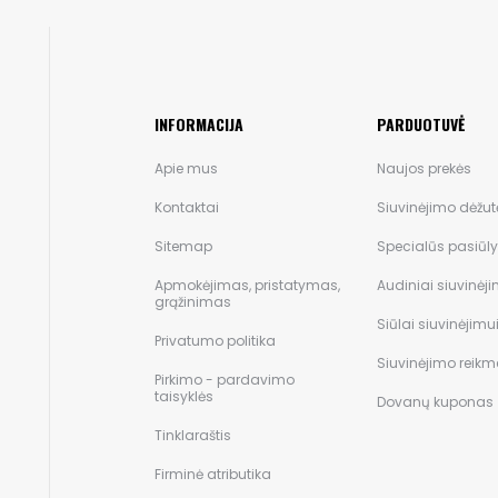
INFORMACIJA
PARDUOTUVĖ
Apie mus
Naujos prekės
Kontaktai
Siuvinėjimo dėžut
Sitemap
Specialūs pasiūl
Apmokėjimas, pristatymas,
Audiniai siuvinėji
grąžinimas
Siūlai siuvinėjimu
Privatumo politika
Siuvinėjimo reik
Pirkimo - pardavimo
taisyklės
Dovanų kuponas
Tinklaraštis
Firminė atributika