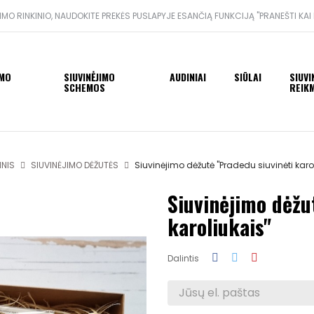
MO RINKINIO, NAUDOKITE PREKĖS PUSLAPYJE ESANČIĄ FUNKCIJĄ "PRANEŠTI KAI
IMO
SIUVINĖJIMO
AUDINIAI
SIŪLAI
SIUVI
SCHEMOS
REIK
INIS
SIUVINĖJIMO DĖŽUTĖS
Siuvinėjimo dėžutė "Pradedu siuvinėti karo
Siuvinėjimo dėžu
karoliukais"
Dalintis