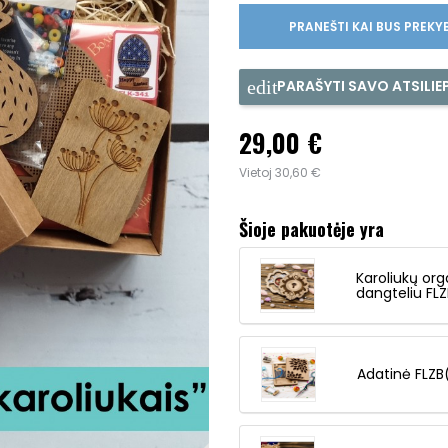
PRANEŠTI KAI BUS PREKY
PARAŠYTI SAVO ATSILIE
29,00 €
Vietoj 30,60 €
Šioje pakuotėje yra
Karoliukų org
dangteliu FL
Adatinė FLZ