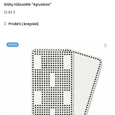
Siūlų rūšiuoklė "Apuokas"
13,80 €
Pridėti į krepšelį
NAUJA