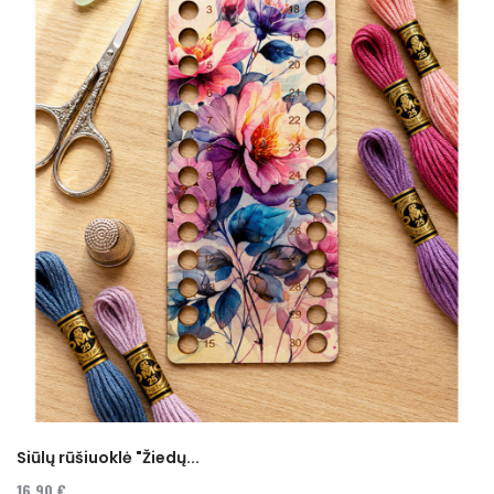
Siūlų rūšiuoklė "Žiedų...
16,90 €