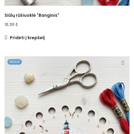
Siūlų rūšiuoklė "Banginis"
10,90 €
Pridėti į krepšelį
NAUJA