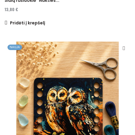
Siūlų rūšiuoklė "Nakties...
13,80 €
Pridėti į krepšelį
NAUJA