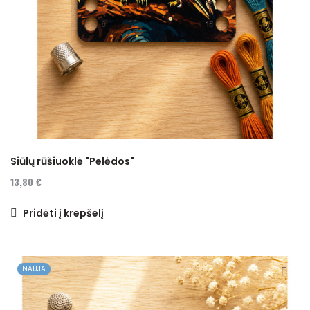
Siūlų rūšiuoklė "Pelėdos"
13,80 €
Pridėti į krepšelį
NAUJA