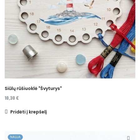
Siūlų rūšiuoklė "Švyturys"
10,30 €
Pridėti į krepšelį
NAUJA