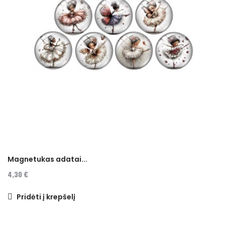
Magnetukas adatai...
4,30 €
Pridėti į krepšelį