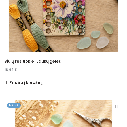
Siūlų rūšiuoklė "Laukų gėlės"
16,90 €
Pridėti į krepšelį
NAUJA