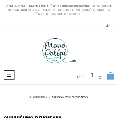
NAUJIENA - MANO PALĖPĖ AUTORINIAI RINKINIAI!
JEI NERADOTE
NORIMO RINKINIO, NAUDOKITE PREKĖS PUSLAPYJE ESANČIĄ FUNKCIJĄ
"PRANEŠTI KAI BUS PREKYBOJE".
Toggle
☰
LT
0
navigation
PAGRINDINIS
Siuvinėjimo reikmenys