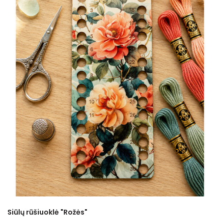
Siūlų rūšiuoklė "Rožės"