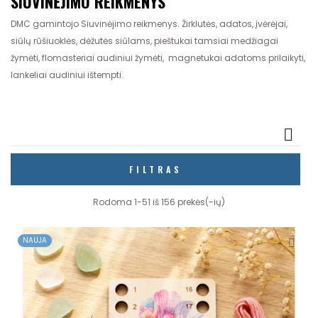
SIUVINĖJIMO REIKMENYS
DMC gamintojo Siuvinėjimo reikmenys. Žirklutės, adatos, įvėrėjai,
siūlų rūšiuoklės, dėžutės siūlams, pieštukai tamsiai medžiagai
žymėti, flomasteriai audiniui žymėti, magnetukai adatoms prilaikyti,
lankeliai audiniui ištempti.

FILTRAS
Rodoma 1-51 iš 156 prekės(-ių)
NAUJA