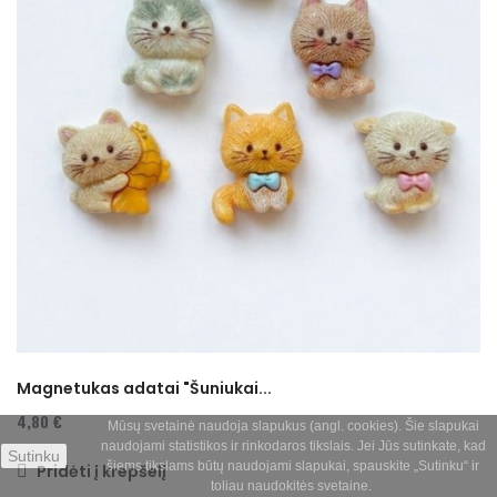
Magnetukas adatai "Šuniukai...
4,80 €
Mūsų svetainė naudoja slapukus (angl. cookies). Šie slapukai
naudojami statistikos ir rinkodaros tikslais. Jei Jūs sutinkate, kad
Sutinku
šiems tikslams būtų naudojami slapukai, spauskite „Sutinku“ ir
Pridėti į krepšelį
toliau naudokitės svetaine.