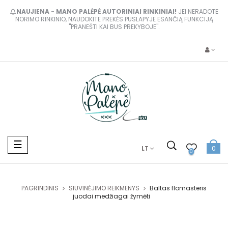
NAUJIENA - MANO PALĖPĖ AUTORINIAI RINKINIAI!
JEI NERADOTE
NORIMO RINKINIO, NAUDOKITE PREKĖS PUSLAPYJE ESANČIĄ FUNKCIJĄ
"PRANEŠTI KAI BUS PREKYBOJE".
Toggle
☰
LT
0
navigation
0
PAGRINDINIS
SIUVINĖJIMO REIKMENYS
Baltas flomasteris
juodai medžiagai žymėti