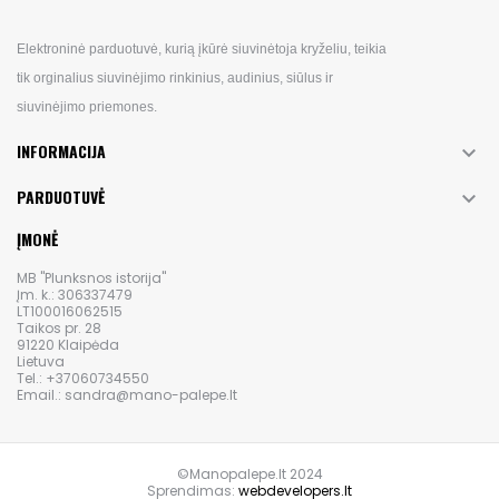
Elektroninė parduotuvė, kurią įkūrė siuvinėtoja kryželiu, teikia
tik orginalius siuvinėjimo rinkinius, audinius, siūlus ir
siuvinėjimo priemones.
INFORMACIJA

PARDUOTUVĖ

ĮMONĖ
MB "Plunksnos istorija"
Įm. k.: 306337479
LT100016062515
Taikos pr. 28
91220 Klaipėda
Lietuva
Tel.: +37060734550
Email.: sandra@mano-palepe.lt
©Manopalepe.lt 2024
Sprendimas:
webdevelopers.lt