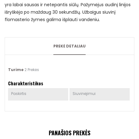
yra labai sausas ir netepantis siūlų. Pažymėjus audinį linijos
išryškėja po maždaug 30 sekundžių. Užbaigus siuvinį
flomasterio žymes galima išplauti vandeniu.
PREKĖ DETALIAU
Turime
2 Prekės
Charakteristikos
Paskirtis
Siuvinėjimui
PANAŠIOS PREKĖS