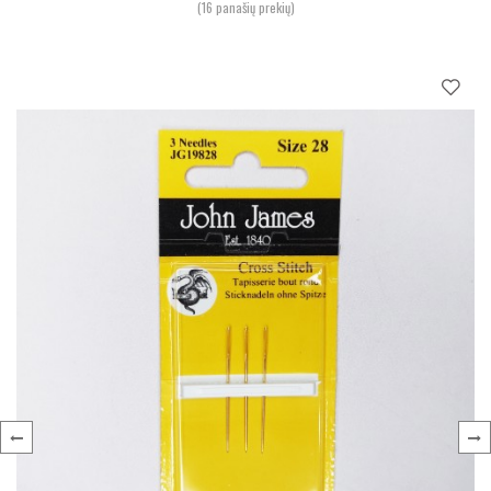
(16 panašių prekių)
‹
›