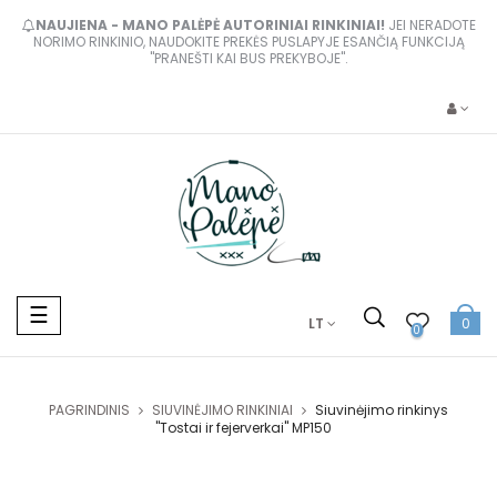
NAUJIENA - MANO PALĖPĖ AUTORINIAI RINKINIAI!
JEI NERADOTE
NORIMO RINKINIO, NAUDOKITE PREKĖS PUSLAPYJE ESANČIĄ FUNKCIJĄ
"PRANEŠTI KAI BUS PREKYBOJE".
Toggle
☰
LT
0
navigation
0
PAGRINDINIS
SIUVINĖJIMO RINKINIAI
Siuvinėjimo rinkinys
"Tostai ir fejerverkai" MP150