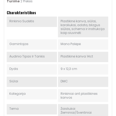
Turime
2 Prekės
Charakteristikos
Rinkinio Sudėtis
Plastikinė kanva, siūlai,
karoliukai, adata, blizgus
siūlas, schema ir instrukcija
kaip siuvinėti
Gamintojas
Mano Palėpė
Audinio Tipas Ir Tankis
Plastikinė kanva 14ct
Dydis
9 x 12,3 cm
Siūlai
DMC
Kategorija
Rinkiniai ant plastikinės
kanvos
Tema
Žaisliukai
Žieminiai/Šventiniai