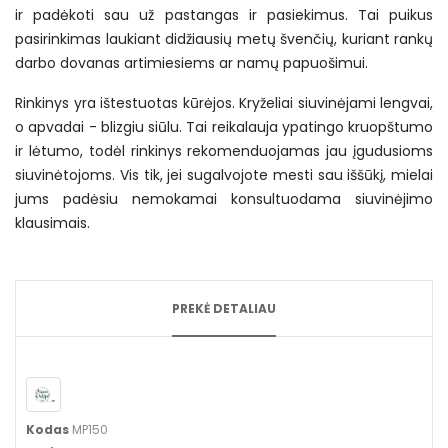
ir padėkoti sau už pastangas ir pasiekimus. Tai puikus
pasirinkimas laukiant didžiausių metų švenčių, kuriant rankų
darbo dovanas artimiesiems ar namų papuošimui.
Rinkinys yra ištestuotas kūrėjos. Kryželiai siuvinėjami lengvai,
o apvadai - blizgiu siūlu. Tai reikalauja ypatingo kruopštumo
ir lėtumo, todėl rinkinys rekomenduojamas jau įgudusioms
siuvinėtojoms. Vis tik, jei sugalvojote mesti sau iššūkį, mielai
jums padėsiu nemokamai konsultuodama siuvinėjimo
klausimais.
PREKĖ DETALIAU
Kodas
MP150