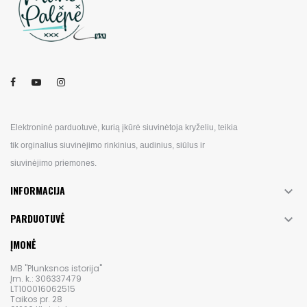
Elektroninė parduotuvė, kurią įkūrė siuvinėtoja kryželiu, teikia
tik orginalius siuvinėjimo rinkinius, audinius, siūlus ir
siuvinėjimo priemones.
INFORMACIJA

PARDUOTUVĖ

ĮMONĖ
MB "Plunksnos istorija"
Įm. k.: 306337479
LT100016062515
Taikos pr. 28