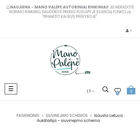
NAUJIENA - MANO PALĖPĖ AUTORINIAI RINKINIAI!
JEI NERADOTE
NORIMO RINKINIO, NAUDOKITE PREKĖS PUSLAPYJE ESANČIĄ FUNKCIJĄ
"PRANEŠTI KAI BUS PREKYBOJE".
Toggle
☰
LT
0
navigation
0
PAGRINDINIS
SIUVINĖJIMO SCHEMOS
Išausta Lietuva.
Aukštaitija – siuvinėjimo schema