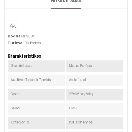
PREKĖ DETALIAU
Kodas
MPS005
Turime
100 Prekės
Charakteristikos
Gamintojas
Mano Palėpė
Audinio Tipas Ir Tankis
Aida 14 ct
Dydis
27x96 kryželių
Siūlai
DMC
Kategorija
PDF schemos