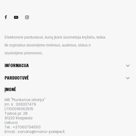
Elektroninė parduotuvė, kurią įkūrė siuvinėtoja kryželiu, teikia
tik orginalius siuvinėjimo rinkinius, audinius, siūlus ir
siuvinėjimo priemones.
INFORMACIJA

PARDUOTUVĖ

ĮMONĖ
MB "Plunksnos istorija"
Įm. k.: 306337479
LT100016062515
Taikos pr. 28
91220 Klaipėda
Lietuva
Tel.: +37060734550
Email.: sandra@mano-palepe.lt