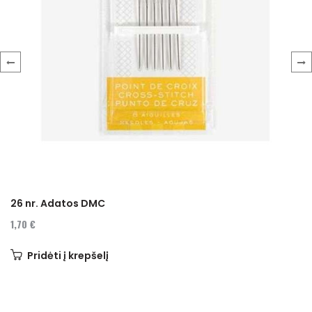
‹
›
26 nr. Adatos DMC
1,70 €
Pridėti į krepšelį