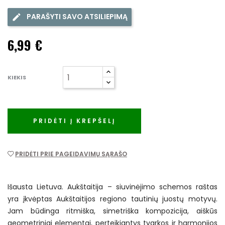
PARAŠYTI SAVO ATSILIEPIMĄ
6,99 €
KIEKIS
PRIDĖTI Į KREPŠELĮ
PRIDĖTI PRIE PAGEIDAVIMŲ SĄRAŠO
Išausta Lietuva. Aukštaitija – siuvinėjimo schemos raštas
yra įkvėptas Aukštaitijos regiono tautinių juostų motyvų.
Jam būdinga ritmiška, simetriška kompozicija, aiškūs
geometriniai elementai, perteikiantys tvarkos ir harmonijos