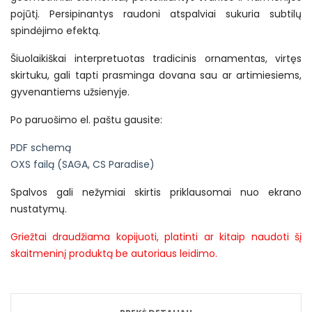
pojūtį. Persipinantys raudoni atspalviai sukuria subtilų
spindėjimo efektą.
Šiuolaikiškai interpretuotas tradicinis ornamentas, virtęs
skirtuku, gali tapti prasminga dovana sau ar artimiesiems,
gyvenantiems užsienyje.
Po paruošimo el. paštu gausite:
PDF schemą
OXS failą (
SAGA
,
CS Paradise
)
Spalvos gali nežymiai skirtis priklausomai nuo ekrano
nustatymų.
Griežtai draudžiama kopijuoti, platinti ar kitaip naudoti šį
skaitmeninį produktą be autoriaus leidimo.