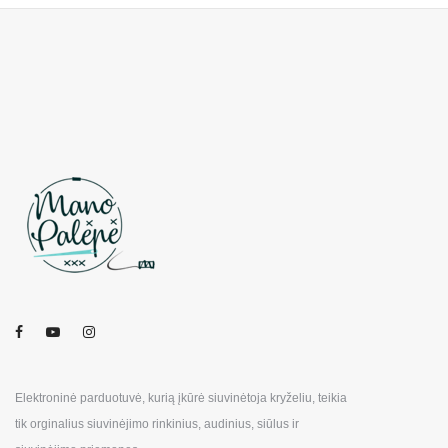
Elektroninė parduotuvė, kurią įkūrė siuvinėtoja kryželiu, teikia
tik orginalius siuvinėjimo rinkinius, audinius, siūlus ir