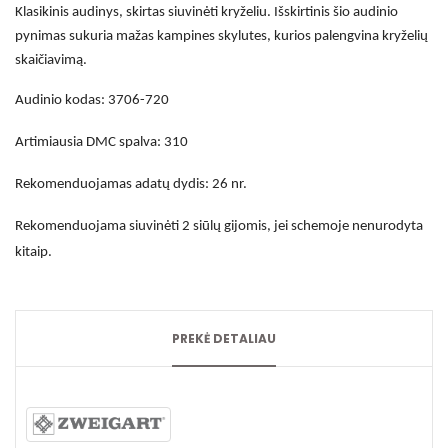
Klasikinis audinys, skirtas siuvinėti kryželiu. Išskirtinis šio audinio
pynimas sukuria mažas kampines skylutes, kurios palengvina kryželių
skaičiavimą.
Audinio kodas: 3706-720
Artimiausia DMC spalva: 310
Rekomenduojamas adatų dydis: 26 nr.
Rekomenduojama siuvinėti 2 siūlų gijomis, jei schemoje nenurodyta
kitaip.
PREKĖ DETALIAU