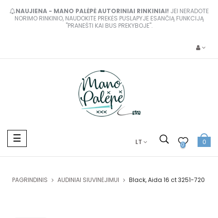
NAUJIENA - MANO PALĖPĖ AUTORINIAI RINKINIAI!
JEI NERADOTE
NORIMO RINKINIO, NAUDOKITE PREKĖS PUSLAPYJE ESANČIĄ FUNKCIJĄ
"PRANEŠTI KAI BUS PREKYBOJE".
Toggle
☰
LT
0
navigation
0
PAGRINDINIS
AUDINIAI SIUVINĖJIMUI
Black, Aida 16 ct 3251-720