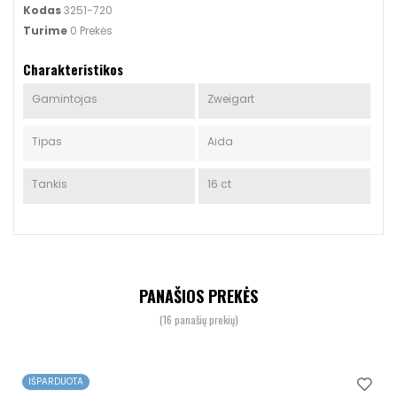
Kodas
3251-720
Turime
0 Prekės
Charakteristikos
Gamintojas
Zweigart
Tipas
Aida
Tankis
16 ct
PANAŠIOS PREKĖS
(16 panašių prekių)
IŠPARDUOTA