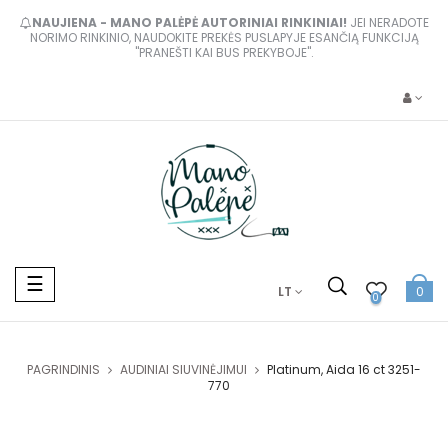
NAUJIENA - MANO PALĖPĖ AUTORINIAI RINKINIAI!
JEI NERADOTE
NORIMO RINKINIO, NAUDOKITE PREKĖS PUSLAPYJE ESANČIĄ FUNKCIJĄ
"PRANEŠTI KAI BUS PREKYBOJE".
Toggle
☰
LT
0
navigation
0
PAGRINDINIS
AUDINIAI SIUVINĖJIMUI
Platinum, Aida 16 ct 3251-
770