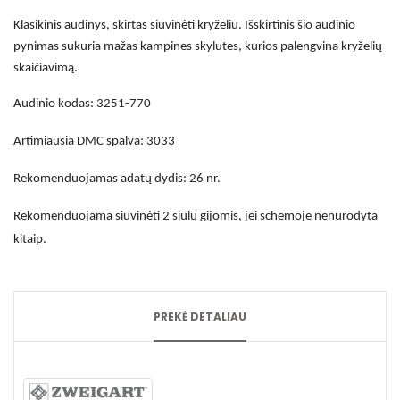
Klasikinis audinys, skirtas siuvinėti kryželiu. Išskirtinis šio audinio
pynimas sukuria mažas kampines skylutes, kurios palengvina kryželių
skaičiavimą.
Audinio kodas: 3251-770
Artimiausia DMC spalva: 3033
Rekomenduojamas adatų dydis: 26 nr.
Rekomenduojama siuvinėti 2 siūlų gijomis, jei schemoje nenurodyta
kitaip.
PREKĖ DETALIAU