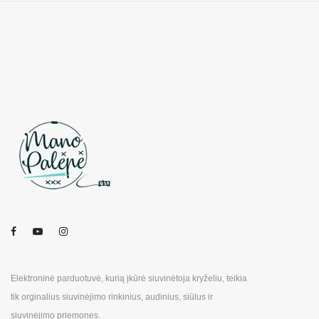
Elektroninė parduotuvė, kurią įkūrė siuvinėtoja kryželiu, teikia
tik orginalius siuvinėjimo rinkinius, audinius, siūlus ir
siuvinėjimo priemones.