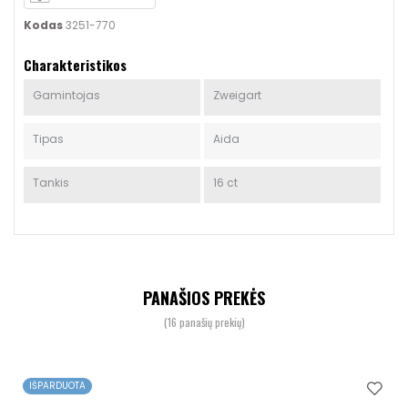
Kodas
3251-770
Charakteristikos
Gamintojas
Zweigart
Tipas
Aida
Tankis
16 ct
PANAŠIOS PREKĖS
(16 panašių prekių)
IŠPARDUOTA