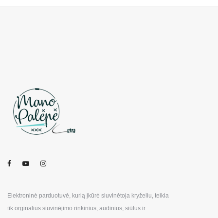
Elektroninė parduotuvė, kurią įkūrė siuvinėtoja kryželiu, teikia
tik orginalius siuvinėjimo rinkinius, audinius, siūlus ir