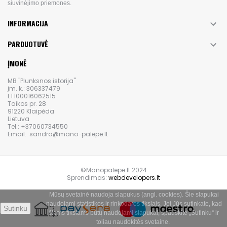
siuvinėjimo priemones.
INFORMACIJA

PARDUOTUVĖ

ĮMONĖ
MB "Plunksnos istorija"
Įm. k.: 306337479
LT100016062515
Taikos pr. 28
91220 Klaipėda
Lietuva
Tel.: +37060734550
Email.: sandra@mano-palepe.lt
©Manopalepe.lt 2024
Sprendimas:
webdevelopers.lt
Mūsų svetainė naudoja slapukus (angl. cookies). Šie slapukai
naudojami statistikos ir rinkodaros tikslais. Jei Jūs sutinkate, kad
Sutinku
šiems tikslams būtų naudojami slapukai, spauskite „Sutinku“ ir
toliau naudokitės svetaine.