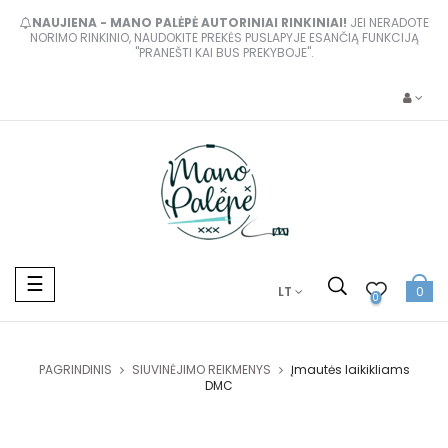
NAUJIENA - MANO PALĖPĖ AUTORINIAI RINKINIAI!
JEI NERADOTE
NORIMO RINKINIO, NAUDOKITE PREKĖS PUSLAPYJE ESANČIĄ FUNKCIJĄ
"PRANEŠTI KAI BUS PREKYBOJE".
Toggle
☰
LT
0
navigation
0
PAGRINDINIS
SIUVINĖJIMO REIKMENYS
Įmautės laikikliams
DMC