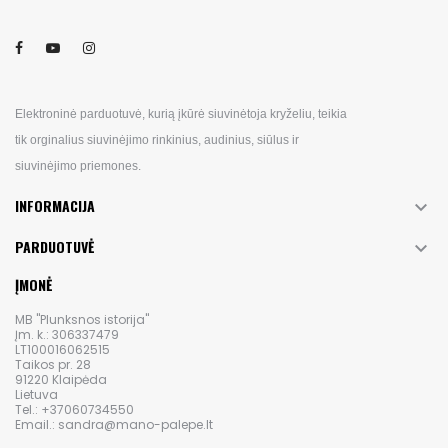
Elektroninė parduotuvė, kurią įkūrė siuvinėtoja kryželiu, teikia
tik orginalius siuvinėjimo rinkinius, audinius, siūlus ir
siuvinėjimo priemones.
INFORMACIJA

PARDUOTUVĖ

ĮMONĖ
MB "Plunksnos istorija"
Įm. k.: 306337479
LT100016062515
Taikos pr. 28
91220 Klaipėda
Lietuva
Tel.: +37060734550
Email.: sandra@mano-palepe.lt