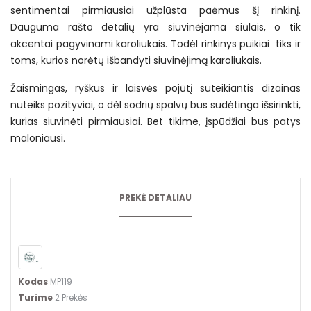
sentimentai pirmiausiai užplūsta paėmus šį rinkinį.
Dauguma rašto detalių yra siuvinėjama siūlais, o tik
akcentai pagyvinami karoliukais. Todėl rinkinys puikiai tiks ir
toms, kurios norėtų išbandyti siuvinėjimą karoliukais.
Žaismingas, ryškus ir laisvės pojūtį suteikiantis dizainas
nuteiks pozityviai, o dėl sodrių spalvų bus sudėtinga išsirinkti,
kurias siuvinėti pirmiausiai. Bet tikime, įspūdžiai bus patys
maloniausi.
PREKĖ DETALIAU
Kodas
MP119
Turime
2 Prekės