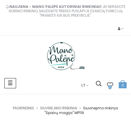
NAUJIENA - MANO PALĖPĖ AUTORINIAI RINKINIAI!
JEI NERADOTE
NORIMO RINKINIO, NAUDOKITE PREKĖS PUSLAPYJE ESANČIĄ FUNKCIJĄ
"PRANEŠTI KAI BUS PREKYBOJE".
Toggle
☰
LT
0
navigation
0
PAGRINDINIS
SIUVINĖJIMO RINKINIAI
Siuvinėjimo rinkinys
"Spalvų magija" MP119