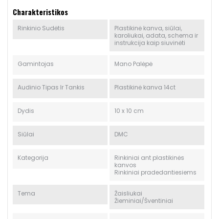
Charakteristikos
Rinkinio Sudėtis
Plastikinė kanva, siūlai,
karoliukai, adata, schema ir
instrukcija kaip siuvinėti
Gamintojas
Mano Palėpė
Audinio Tipas Ir Tankis
Plastikinė kanva 14ct
Dydis
10 x 10 cm
Siūlai
DMC
Kategorija
Rinkiniai ant plastikinės
kanvos
Rinkiniai pradedantiesiems
Tema
Žaisliukai
Žieminiai/Šventiniai