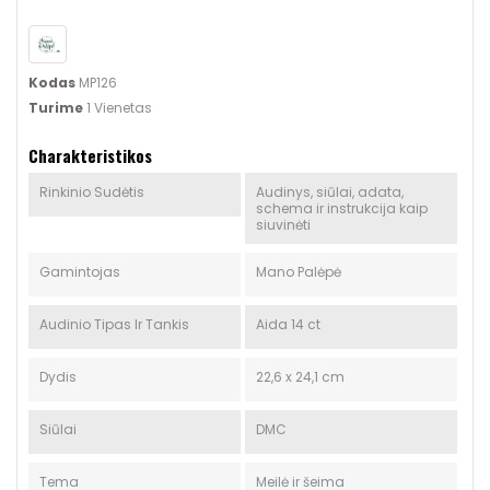
Kodas
MP126
Turime
1 Vienetas
Charakteristikos
Rinkinio Sudėtis
Audinys, siūlai, adata,
schema ir instrukcija kaip
siuvinėti
Gamintojas
Mano Palėpė
Audinio Tipas Ir Tankis
Aida 14 ct
Dydis
22,6 x 24,1 cm
Siūlai
DMC
Tema
Meilė ir šeima