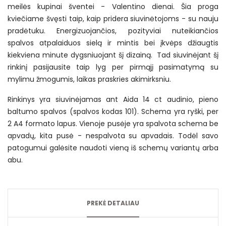
meilės kupinai šventei - Valentino dienai. Šia proga
kviečiame švęsti taip, kaip pridera siuvinėtojoms - su nauju
pradėtuku. Energizuojančios, pozityviai nuteikiančios
spalvos atpalaiduos sielą ir mintis bei įkvėps džiaugtis
kiekviena minute dygsniuojant šį dizainą. Tad siuvinėjant šį
rinkinį pasijausite taip lyg per pirmąjį pasimatymą su
mylimu žmogumis, laikas praskries akimirksniu.
Rinkinys yra siuvinėjamas ant Aida 14 ct audinio, pieno
baltumo spalvos (spalvos kodas 101). Schema yra ryški, per
2 A4 formato lapus. Vienoje pusėje yra spalvota schema be
apvadų, kita pusė - nespalvota su apvadais. Todėl savo
patogumui galėsite naudoti vieną iš schemų variantų arba
abu.
PREKĖ DETALIAU