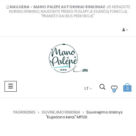
NAUJIENA - MANO PALĖPĖ AUTORINIAI RINKINIAI!
JEI NERADOTE
NORIMO RINKINIO, NAUDOKITE PREKĖS PUSLAPYJE ESANČIĄ FUNKCIJĄ
"PRANEŠTI KAI BUS PREKYBOJE".
Toggle
☰
LT
0
navigation
0
PAGRINDINIS
SIUVINĖJIMO RINKINIAI
Siuvinėjimo rinkinys
"Kupidono kerai" MP126