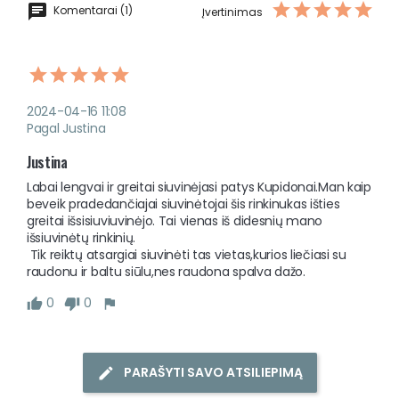
Komentarai (1)
Įvertinimas
2024-04-16 11:08
Pagal Justina
Justina
Labai lengvai ir greitai siuvinėjasi patys Kupidonai.Man kaip 
beveik pradedančiajai siuvinėtojai šis rinkinukas išties 
greitai išsisiuviuvinėjo. Tai vienas iš didesnių mano 
išsiuvinėtų rinkinių.

 Tik reiktų atsargiai siuvinėti tas vietas,kurios liečiasi su 
raudonu ir baltu siūlu,nes raudona spalva dažo. 
0
0
PARAŠYTI SAVO ATSILIEPIMĄ