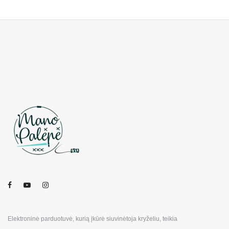
Elektroninė parduotuvė, kurią įkūrė siuvinėtoja kryželiu, teikia