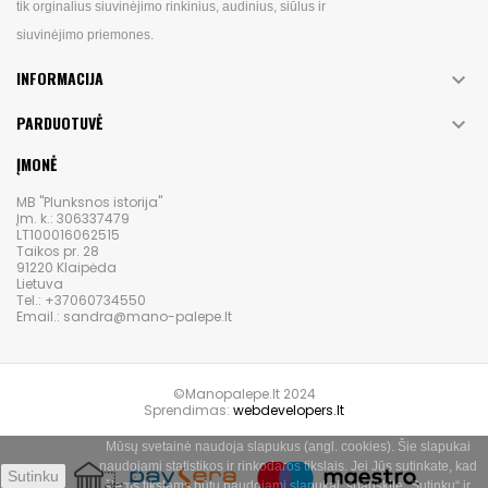
tik orginalius siuvinėjimo rinkinius, audinius, siūlus ir
siuvinėjimo priemones.
INFORMACIJA

PARDUOTUVĖ

ĮMONĖ
MB "Plunksnos istorija"
Įm. k.: 306337479
LT100016062515
Taikos pr. 28
91220 Klaipėda
Lietuva
Tel.: +37060734550
Email.: sandra@mano-palepe.lt
©Manopalepe.lt 2024
Sprendimas:
webdevelopers.lt
Mūsų svetainė naudoja slapukus (angl. cookies). Šie slapukai
naudojami statistikos ir rinkodaros tikslais. Jei Jūs sutinkate, kad
Sutinku
šiems tikslams būtų naudojami slapukai, spauskite „Sutinku“ ir