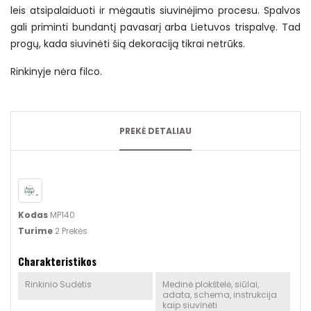
leis atsipalaiduoti ir mėgautis siuvinėjimo procesu. Spalvos
gali priminti bundantį pavasarį arba Lietuvos trispalvę. Tad
progų, kada siuvinėti šią dekoraciją tikrai netrūks.
Rinkinyje nėra filco.
PREKĖ DETALIAU
Kodas
MP140
Turime
2 Prekės
Charakteristikos
Rinkinio Sudėtis
Medinė plokštelė, siūlai,
adata, schema, instrukcija
kaip siuvinėti