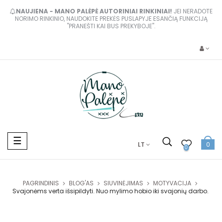
NAUJIENA - MANO PALĖPĖ AUTORINIAI RINKINIAI!
JEI NERADOTE
NORIMO RINKINIO, NAUDOKITE PREKĖS PUSLAPYJE ESANČIĄ FUNKCIJĄ
"PRANEŠTI KAI BUS PREKYBOJE".
Toggle
☰
LT
0
navigation
0
PAGRINDINIS
BLOG'AS
SIUVINĖJIMAS
MOTYVACIJA
Svajonėms verta išsipildyti. Nuo mylimo hobio iki svajonių darbo.