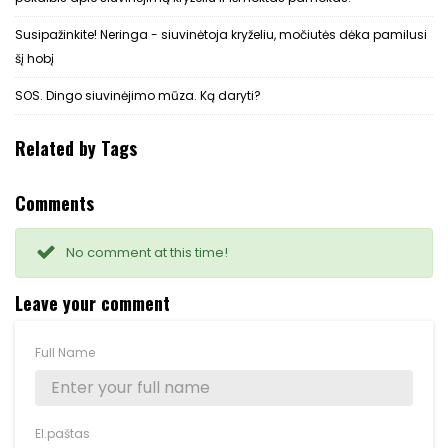
Susipažinkite! Neringa - siuvinėtoja kryželiu, močiutės dėka pamilusi
šį hobį
SOS. Dingo siuvinėjimo mūza. Ką daryti?
Related by Tags
Comments
No comment at this time!
Leave your comment
Full Name
El.paštas