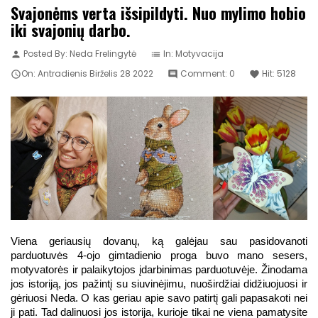
Svajonėms verta išsipildyti. Nuo mylimo hobio
iki svajonių darbo.
Posted By:
Neda Frelingytė
In:
Motyvacija
person
list
On:
Antradienis
Birželis
28
2022
Comment:
0
Hit:
5128

comment
favorite
Viena geriausių dovanų, ką galėjau sau pasidovanoti 
parduotuvės 4-ojo gimtadienio proga buvo mano sesers, 
motyvatorės ir palaikytojos įdarbinimas parduotuvėje. Žinodama 
jos istoriją, jos pažintį su siuvinėjimu, nuoširdžiai didžiuojuosi ir 
gėriuosi Neda. O kas geriau apie savo patirtį gali papasakoti nei 
ji pati. Tad dalinuosi jos istorija, kurioje tikai ne viena pamatysite 