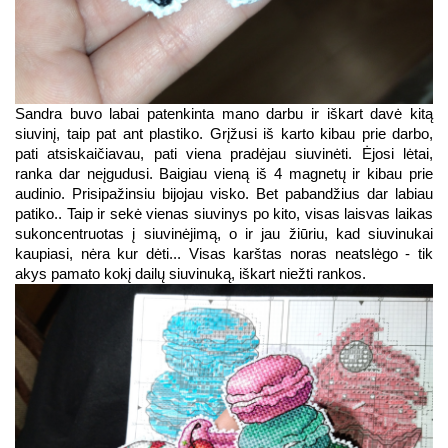
Sandra buvo labai patenkinta mano darbu ir iškart davė kitą 
siuvinį, taip pat ant plastiko. Grįžusi iš karto kibau prie darbo, 
pati atsiskaičiavau, pati viena pradėjau siuvinėti. Ėjosi lėtai, 
ranka dar neįgudusi. Baigiau vieną iš 4 magnetų ir kibau prie 
audinio. Prisipažinsiu bijojau visko. Bet pabandžius dar labiau 
patiko.. Taip ir sekė vienas siuvinys po kito, visas laisvas laikas 
sukoncentruotas į siuvinėjimą, o ir jau žiūriu, kad siuvinukai 
kaupiasi, nėra kur dėti... Visas karštas noras neatslėgo - tik 
akys pamato kokį dailų siuvinuką, iškart niežti rankos.