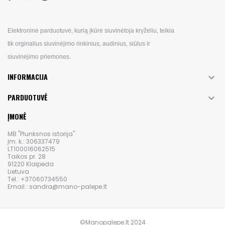
Elektroninė parduotuvė, kurią įkūrė siuvinėtoja kryželiu, teikia
tik orginalius siuvinėjimo rinkinius, audinius, siūlus ir
siuvinėjimo priemones.
INFORMACIJA

PARDUOTUVĖ

ĮMONĖ
MB "Plunksnos istorija"
Įm. k.: 306337479
LT100016062515
Taikos pr. 28
91220 Klaipėda
Lietuva
Tel.: +37060734550
Email.: sandra@mano-palepe.lt
©Manopalepe.lt 2024