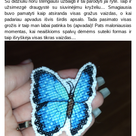
Su didžiuliu noru stengiausi užbaigti ir tai parodyti jai ryte. Taip ir 
užsimezgė draugystė su siuvinėjimu kryželiu… Smagiausia 
buvo pamatyti kaip atsiranda visas gražus vaizdas, o kai 
padariau apvadus išvis širdis apsalo. Tada pasimato visas 
grožis ir taip man labai patinka bs (apvadai)! Pats maloniausias 
momentas, kai neaiškioms spalvų dėmėms suteiki formas ir 
taip išryškėja visas tikras vaizdas… 