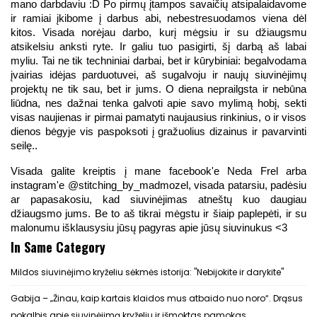
mano darbdaviu :D Po pirmų įtampos savaičių atsipalaidavome 
ir ramiai įkibome į darbus abi, nebestresuodamos viena dėl 
kitos. Visada norėjau darbo, kurį mėgsiu ir su džiaugsmu 
atsikelsiu anksti ryte. Ir galiu tuo pasigirti, šį darbą aš labai 
myliu. Tai ne tik techniniai darbai, bet ir kūrybiniai: begalvodama 
įvairias idėjas parduotuvei, aš sugalvoju ir naujų siuvinėjimų 
projektų ne tik sau, bet ir jums. O diena neprailgsta ir nebūna 
liūdna, nes dažnai tenka galvoti apie savo mylimą hobį, sekti 
visas naujienas ir pirmai pamatyti naujausius rinkinius, o ir visos 
dienos bėgyje vis paspoksoti į gražuolius dizainus ir pavarvinti 
seilę..
Visada galite kreiptis į mane facebook'e Neda Frel arba 
instagram'e @stitching_by_madmozel, visada patarsiu, padėsiu 
ar papasakosiu, kad siuvinėjimas atneštų kuo daugiau 
džiaugsmo jums. Be to aš tikrai mėgstu ir šiaip paplepėti, ir su 
malonumu išklausysiu jūsų pagyras apie jūsų siuvinukus <3
In Same Category
Mildos siuvinėjimo kryželiu sėkmės istorija: "Nebijokite ir darykite"
Gabija – „Žinau, kaip kartais klaidos mus atbaido nuo noro“. Drąsus
pokalbis apie siuvinėjimą kryželiu ir išmoktas pamokas.