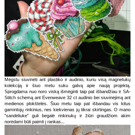
Mėgstu siuvinėti ant plastiko ir audinio, kuriu visą magnetukų 
kolekciją ir šiuo metu suku galvą apie naują projektą. 
Sprogdama nuo noro viską išmėginti taip pat išbandžiau ir SA-
Stitch schemą ant Evenweave 32 ct audinio bei siuvinėjimą ant 
medienos plokštelės. Šiuo metu taip pat išbandau vis kitus 
gamintojų rinkinius, nes kiekvienas jų tikrai skirtingas. O mano 
“sandėliuke” guli begalė rinkinukų ir žiūri graudžiom akim 
norėdami būti paimti į rankas...