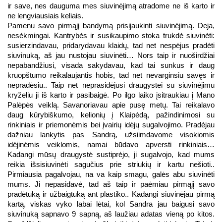
ir save, nes dauguma mes siuvinėjimą atradome ne iš karto ir 
ne lengviausiais keliais.
Pamenu savo pirmąjį bandymą prisijaukinti siuvinėjimą. Deja, 
nesėkmingai. Kantrybės ir susikaupimo stoka trukdė siuvinėti: 
susierzindavau, pridarydavau klaidų, tad net nespėjus pradėti 
siuvinuką, aš jau nustojau siuvinėti… Nors taip ir nuoširdžiai 
nepabandžiusi, visada sakydavau, kad tai sunkus ir daug 
kruopštumo reikalaujantis hobis, tad net nevarginsiu savęs ir 
nepradėsiu.. Taip net neprasidėjusi draugystei su siuvinėjimu 
kryželiu ji iš karto ir pasibaigė. Po ilgo laiko įsitraukiau į Mano 
Palėpės veiklą. Savanoriavau apie pusę metų. Tai reikalavo 
daug kūrybiškumo, kelionių į Klaipėdą, pažindinimosi su 
rinkiniais ir priemonėmis bei įvairių idėjų sugalvojimo. Pradėjau 
dažniau lankytis pas Sandrą, užsiimdavome visokiomis 
idėjinėmis veiklomis, namai būdavo apversti rinkiniais… 
Kadangi mūsų draugystė sustiprėjo, ji sugalvojo, kad mums 
reikia išsisiuvinėti sagučius prie striukių ir kartu nešioti.. 
Pirmiausia pagalvojau, na va kaip smagu, galės abu siuvinėti 
mums. Ji nepasidavė, tad aš taip ir paėmiau pirmąjį savo 
pradėtuką ir užbaigtuką ant plastiko.. Kadangi siuvinėjau pirmą 
kartą, viskas vyko labai lėtai, kol Sandra jau baigusi savo 
siuvinuką sapnavo 9 sapną, aš laužiau adatas vieną po kitos. 